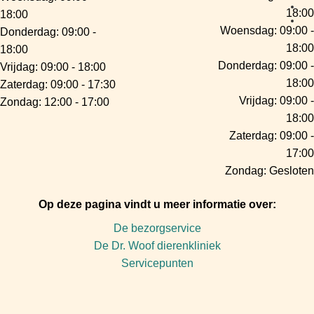
Sect
18:00
18:00
Sect
Wo
ensdag
: 09:00 -
Sect
Do
nderdag
: 09:00 -
18:00
18:00
Do
nderdag
: 09:00 -
Vr
ijdag
: 09:00 - 18:00
18:00
Za
terdag
: 09:00 - 17:30
Vr
ijdag
: 09:00 -
Zo
ndag
: 12:00 - 17:00
18:00
Za
terdag
: 09:00 -
17:00
Zo
ndag
: Gesloten
Op deze pagina vindt u meer informatie over:
De bezorgservice
De Dr. Woof dierenkliniek
Servicepunten